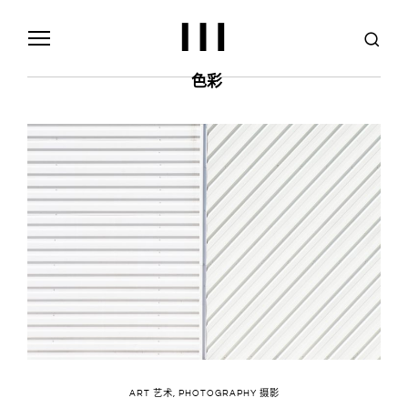
S
k
i
p
t
色彩
o
c
o
n
t
e
n
t
ART 艺术
,
PHOTOGRAPHY 摄影