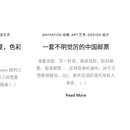
 生活方式
ANIMATION 动画
,
ART 艺术
,
DESIGN 设计
18夏，色彩
一套不明觉厉的中国邮票
准备信纸，写一封信，装进信封，贴好邮
票，投递邮筒…… 这样简单的操作，对于习
nges 颜料三
惯使用微信、QQ、邮件交流的现代年轻人
料三间色是
来说， […]
画 […]
Read More