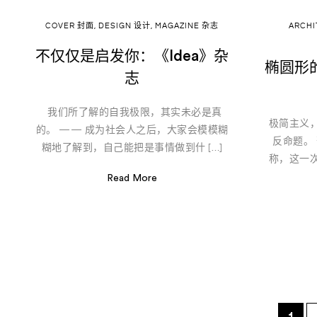
COVER 封面
,
DESIGN 设计
,
MAGAZINE 杂志
ARCH
不仅仅是启发你：《Idea》杂
椭圆形
志
我们所了解的自我极限，其实未必是真
极简主义
的。 —— 成为社会人之后，大家会模模糊
反命题。
糊地了解到，自己能把是事情做到什 […]
称，这一
Read More
1