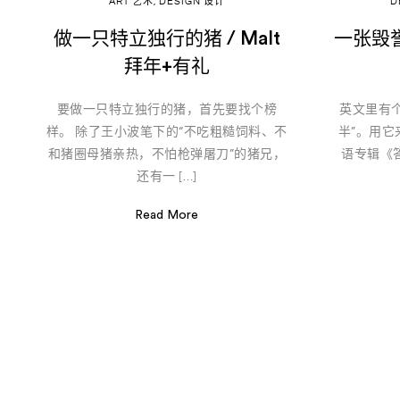
Art & Cultrue
ART 艺术
,
DESIGN 设计
D
Fashion
做一只特立独行的猪 / Malt
一张毁誉
Lifestyle
拜年+有礼
Photography
Tasta Goods
要做一只特立独行的猪，首先要找个榜
英文里有个词
Specials
样。 除了王小波笔下的“不吃粗糙饲料、不
半”。用它
和猪圈母猪亲热，不怕枪弹屠刀”的猪兄，
语专辑《答
还有一 […]
Read More