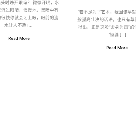
头时睁开眼吗？ 微微开眼，水
发流过眼睛。慢慢地，黑暗中有
“若不是为了艺术，我因该早就
但很快你就会闭上眼，眼前的流
般孤高壮决的话语，也只有草
水让人不适 […]
得出。正是这股“舍身为画”的
“怪婆 […]
Read More
Read More