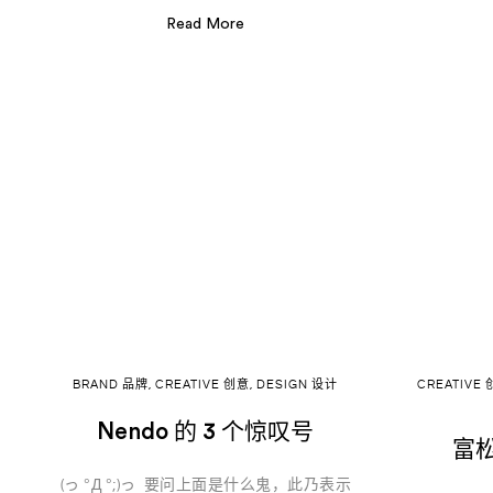
Read More
BRAND 品牌
,
CREATIVE 创意
,
DESIGN 设计
CREATIVE
Nendo 的 3 个惊叹号
富松
(っ °Д °;)っ 要问上面是什么鬼，此乃表示