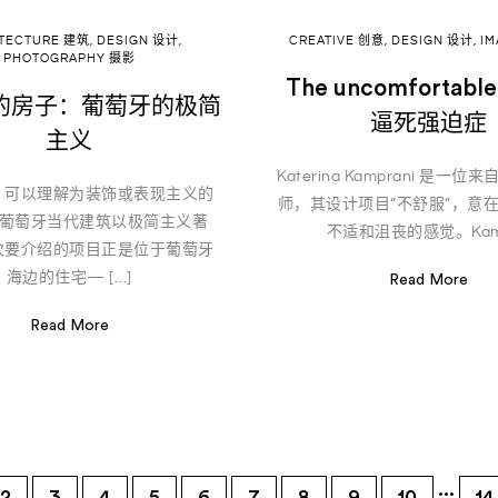
ITECTURE 建筑
,
DESIGN 设计
,
CREATIVE 创意
,
DESIGN 设计
,
I
PHOTOGRAPHY 摄影
The uncomfortab
的房子：葡萄牙的极简
逼死强迫症
主义
Katerina Kamprani 是一
，可以理解为装饰或表现主义的
师，其设计项目“不舒服”，意
 葡萄牙当代建筑以极简主义著
不适和沮丧的感觉。Kam 
次要介绍的项目正是位于葡萄牙
海边的住宅— […]
Read More
Read More
...
2
3
4
5
6
7
8
9
10
14