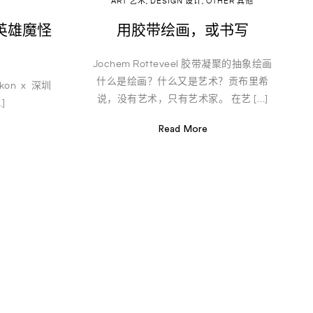
计
ART 艺术
,
DESIGN 设计
,
OTHER 其他
 英雄魔怪
用胶带绘画，或书写
Jochem Rotteveel 胶带凝聚的抽象绘画
什么是绘画？什么又是艺术？贡布里希
ikon x 深圳
说，没有艺术，只有艺术家。 在艺 […]
]
Read More