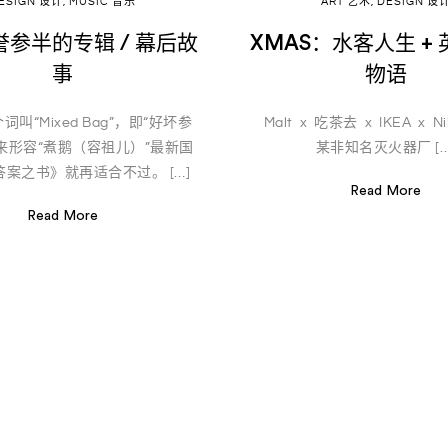
ESIGN 设计
,
MUSIC 音乐
ART 艺术
,
DESIGN 设
参半的专辑 / 幕后故
XMAS：水客人生 +
事
物语
叫“Mixed Bag”，即“好坏参
Malt x 吃茶去 x IKEA x N
来形容“煮鹅（容祖儿）”最新国
某非知名灭火器厂 […
案之书》就再适合不过。 […]
Read More
Read More