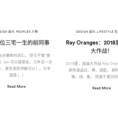
SIGN 设计
,
PEOPLES 人物
DESIGN 设计
,
LIFESTYLE
位三宅一生的前同事
Ray Oranges：20
大作战！
有点暧昧的词汇。 但它不像“朋
统（ex 可以是朋友，几年见一次
2018夏，插画大作战 Ray Ora
友，甚至发型师都可以）。它字
原色是品红，黄，湖蓝。 颜
面意 […]
橙，绿，紫。 而属于夏日的插
Read More
Read More