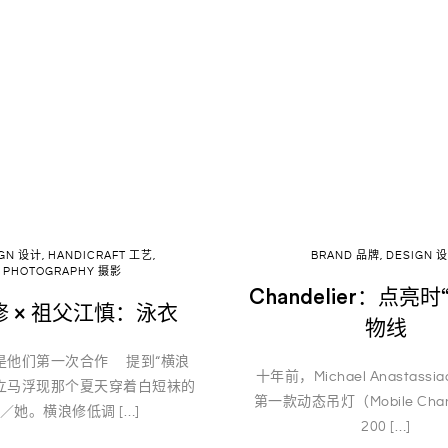
IGN 设计
,
HANDICRAFT 工艺
,
BRAND 品牌
,
DESIGN 
PHOTOGRAPHY 摄影
Chandelier：点亮
 × 祖父江慎：泳衣
物线
是他们第一次合作 提到“横浪
十年前，Michael Anastassi
立马浮现那个夏天穿着白短袜的
第一款动态吊灯（Mobile Chand
／她。横浪修低调 […]
200 […]