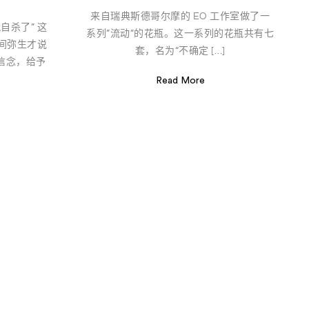
来自瑞典斯德哥尔摩的 EO 工作室做了一
自杀了” 这
系列”流动”的花瓶。这一系列的花瓶共有七
间弥生才说
套，名为“不确定 […]
信念，给予
Read More