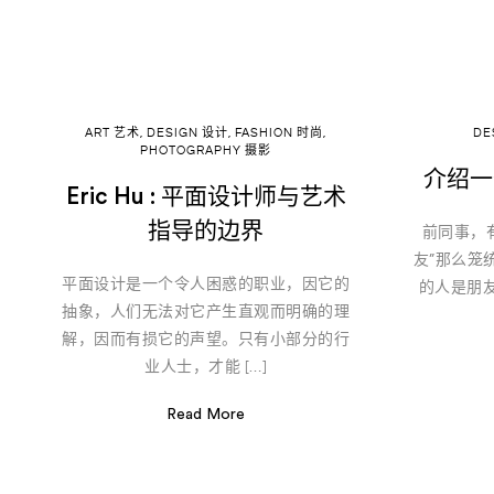
ART 艺术
,
DESIGN 设计
,
FASHION 时尚
,
DE
PHOTOGRAPHY 摄影
介绍一
Eric Hu : 平面设计师与艺术
指导的边界
前同事，
友”那么笼
平面设计是一个令人困惑的职业，因它的
的人是朋
抽象，人们无法对它产生直观而明确的理
解，因而有损它的声望。只有小部分的行
业人士，才能 […]
Read More