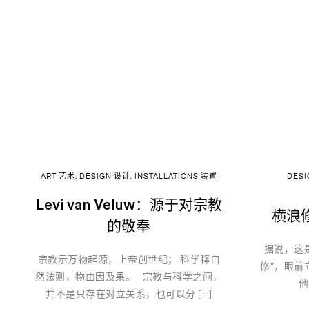
ART 艺术
,
DESIGN 设计
,
INSTALLATIONS 装置
DES
Levi van Veluw：源于对宗教
横浪修
的敬奉
据说，这
宗教示万物起源，上帝创世纪； 科学释自
修”，眼前
然法则，物由因及果。 宗教与科学之间，
他
并不是只存在对立关系，也可以分 […]