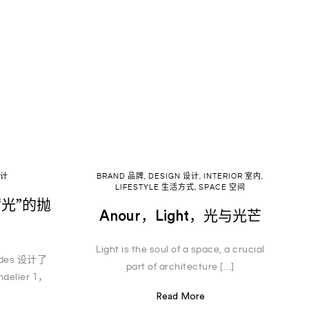
设计
BRAND 品牌
,
DESIGN 设计
,
INTERIOR 室内
,
LIFESTYLE 生活方式
,
SPACE 空间
时“光”的抛
Anour，Light，光与光芒
Light is the soul of a space, a crucial
ades 设计了
part of architecture […]
elier 1，
Read More