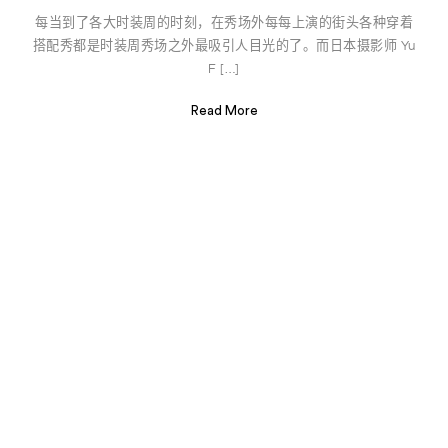
每当到了各大时装周的时刻，在秀场外每每上演的街头各种穿着
搭配秀都是时装周秀场之外最吸引人目光的了。而日本摄影师 Yu
F […]
Read More