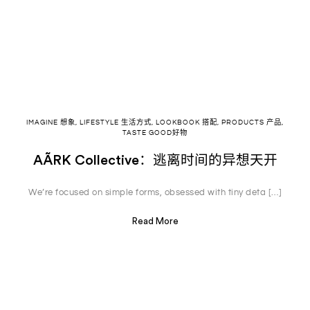
IMAGINE 想象
,
LIFESTYLE 生活方式
,
LOOKBOOK 搭配
,
PRODUCTS 产品
,
TASTE GOOD好物
AÃRK Collective：逃离时间的异想天开
We’re focused on simple forms, obsessed with tiny deta […]
Read More