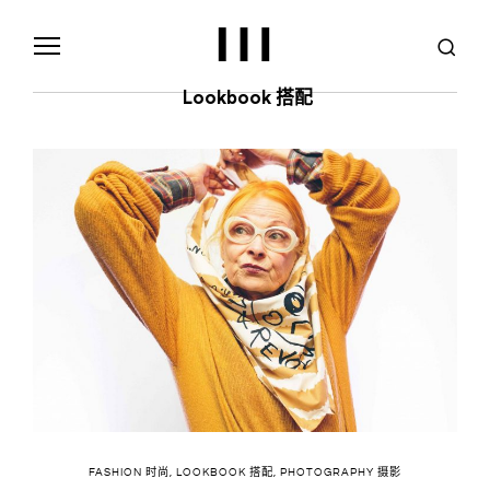
S
k
i
p
t
Lookbook 搭配
o
c
o
n
t
e
n
t
FASHION 时尚
,
LOOKBOOK 搭配
,
PHOTOGRAPHY 摄影