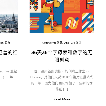
ONS 装置
CREATIVE 创意
,
DESIGN 设计
卫普的红
36天36个字母表和数字的无
限创意
schke 发起
位于德州首府奥斯汀的创意工作室In-
ject），每一
House，对他们来说2016年绝对是最精彩
的一年，因为他们团队增加了一些新的优
秀创 […]
Read More