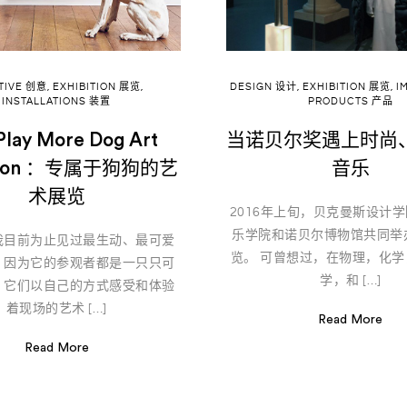
TIVE 创意
,
EXHIBITION 展览
,
DESIGN 设计
,
EXHIBITION 展览
,
I
INSTALLATIONS 装置
PRODUCTS 产品
Play More Dog Art
当诺贝尔奖遇上时尚
ition ：专属于狗狗的艺
音乐
术展览
2016年上旬，贝克曼斯设计
乐学院和诺贝尔博物馆共同举
我目前为止见过最生动、最可爱
览。 可曾想过，在物理，化
。因为它的参观者都是一只只可
学，和 […]
，它们以自己的方式感受和体验
着现场的艺术 […]
Read More
Read More