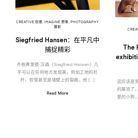
CREATIVE 创意
,
IMAGINE 想象
,
PHOTOGRAPHY
摄影
CREA
Siegfried Hansen：在平凡中
The 
捕捉精彩
exhib
齐格弗里德·汉森（Siegfried Hansen）几
乎可以在任何地方发现美，例如工地的栏
杆、软管甚至是墙壁上的裂痕。他 […]
这应该是
的展览了
Read More
爱的小狗