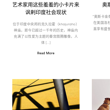
艺术家用这些羞羞的小卡片来
奥
讽剌印度社会现状
“奥斯卡金
在美国洛
位于印度中央邦的克久拉霍（khajuraho）
直享有盛
神庙，距今已超过一千年的历史，神庙内
充满了以性爱为主题的春宫图腾雕像，人
体 […]
Read More