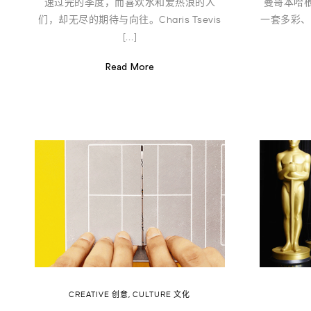
速过完的季度，而喜欢水和爱热浪的人
曼哥本哈
们，却无尽的期待与向往。Charis Tsevis
一套多彩、
[…]
Read More
CREATIVE 创意
,
CULTURE 文化