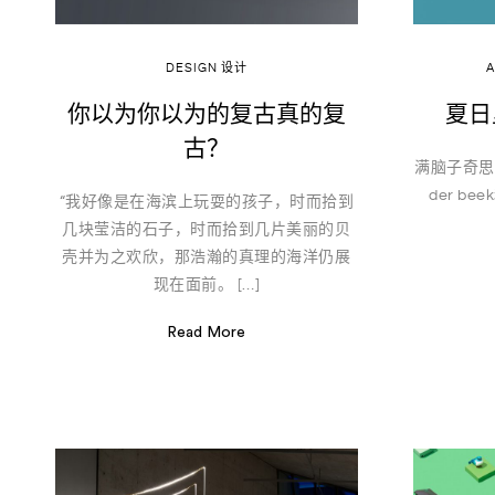
Art & Cultrue
Fashion
Lifestyle
DESIGN 设计
Photography
你以为你以为的复古真的复
夏日
Tasta Goods
古？
Specials
满脑子奇思妙想
der be
“我好像是在海滨上玩耍的孩子，时而拾到
几块莹洁的石子，时而拾到几片美丽的贝
壳并为之欢欣，那浩瀚的真理的海洋仍展
现在面前。 […]
Read More