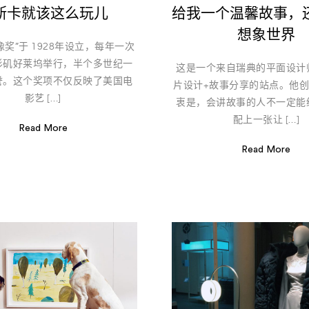
斯卡就该这么玩儿
给我一个温馨故事，
想象世界
像奖”于 1928年设立，每年一次
杉矶好莱坞举行，半个多世纪一
这是一个来自瑞典的平面设计
誉。这个奖项不仅反映了美国电
片设计+故事分享的站点。他
影艺 […]
衷是，会讲故事的人不一定能
配上一张让 […]
Read More
Read More