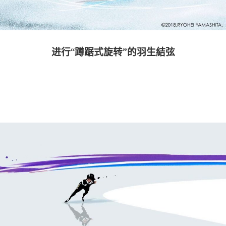
进行“蹲踞式旋转”的羽生結弦
－