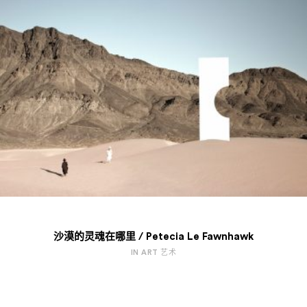
Design
Art & Cultrue
Fashion
Lifestyle
沙漠的灵魂在哪里 / Petecia Le Fawnhawk
Photography
Tasta Goods
IN ART 艺术
Specials