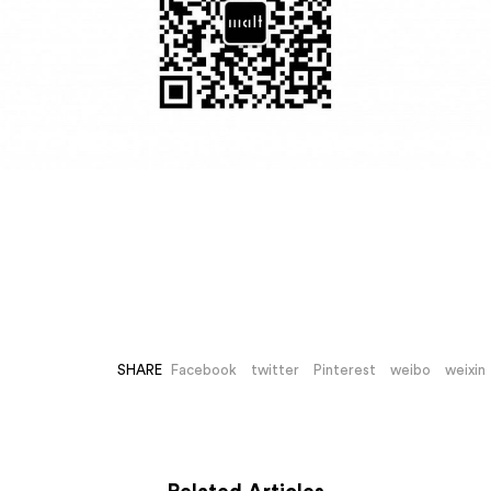
－
SHARE
Facebook
twitter
Pinterest
weibo
weixin