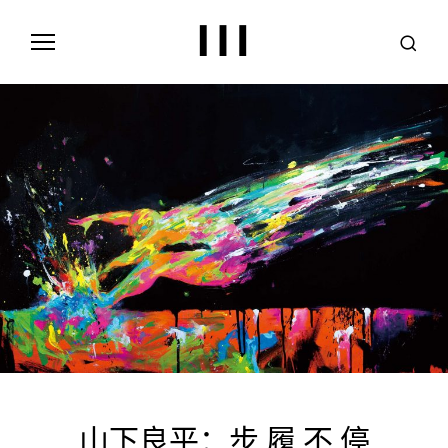
S
k
i
p
t
o
c
o
n
t
e
n
t
山下良平：步 履 不 停