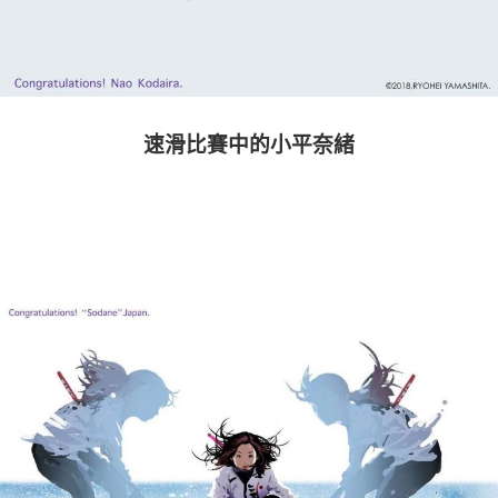
速滑比賽中的小平奈緒
－