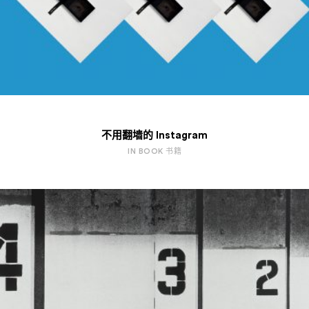
不用翻墙的 Instagram
IN BOOK 书籍
Design
Art & Cultrue
Fashion
Lifestyle
Photography
Tasta Goods
Specials