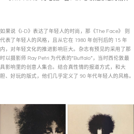
–
如果说《
i-D
》表达了年轻人的时尚，那《
The Face
》
则
代表了年轻人的风格，且从它在
1980
年创刊后的
15
年
内，对年轻文化的推进影响巨大。
杂志有预见的采用了那
时以摄影师
Ray Petri
为代表的
“Buffalo”
，当时西伦敦最
具影响里的创意人集合。结合真性情的报道方式，和大
胆、好玩的版式，他们几乎定义了
90
年代年轻人的风格。
–