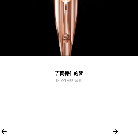
吉岡徳仁的梦
IN OTHER 其他
文