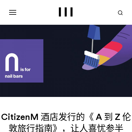
S
k
i
p
t
o
c
o
n
t
e
n
t
CitizenM 酒店发行的《 A 到 Z 伦
敦旅行指南》，让人喜忧参半