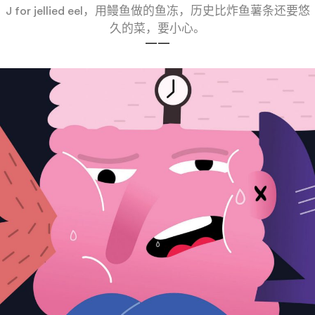
J for jellied eel，用鳗鱼做的鱼冻，历史比炸鱼薯条还要悠
久的菜，要小心。
——