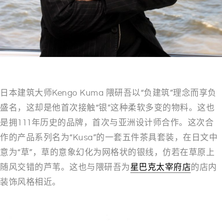
日本建筑大师Kengo Kuma 隈研吾以“负建筑”理念而享负
盛名，这却是他首次接触“银”这种柔软多变的物料。这也
是拥111年历史的品牌，首次与亚洲设计师合作。这次合
作的产品系列名为“Kusa”的一套五件茶具套装，在日文中
意为“草”，草的意象幻化为网格状的银线，仿若在草原上
随风交错的芦苇。这也与隈研吾为
星巴克太宰府店
的店内
装饰风格相近。