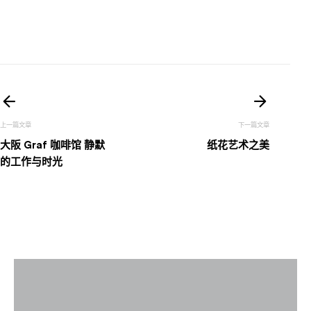
文
章
大阪 Graf 咖啡馆 静默
纸花艺术之美
导
的工作与时光
航