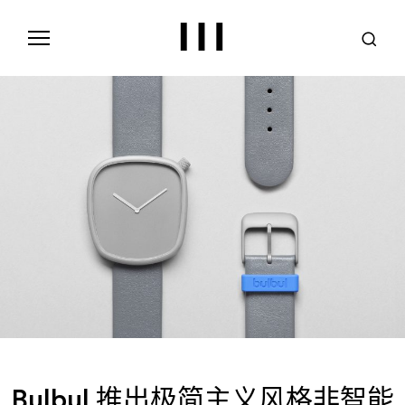
S
k
i
p
t
o
c
o
n
t
e
n
t
Bulbul 推出极简主义风格非智能