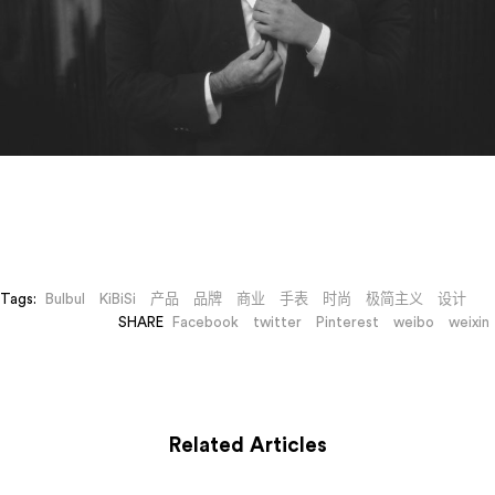
Tags:
Bulbul
KiBiSi
产品
品牌
商业
手表
时尚
极简主义
设计
SHARE
Facebook
twitter
Pinterest
weibo
weixin
Related Articles