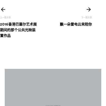
文
章
2016香港巴塞尔艺术展
飘一朵雷电云来陪你
导
期间的那个公共光映装
置作品
航