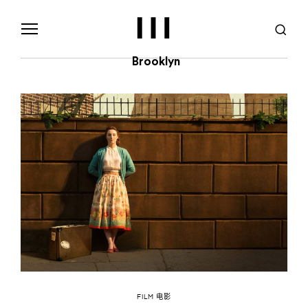
S
k
i
p
t
Brooklyn
o
c
o
n
t
e
n
t
FILM 电影