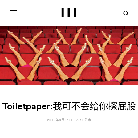
S
k
i
p
t
o
c
o
n
t
e
n
t
Toiletpaper:我可不会给你擦屁股
2015年8月24日
ART 艺术