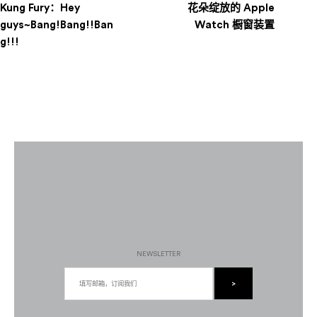
Kung Fury：Hey
花朵绽放的 Apple
导
guys~Bang!Bang!!Ban
Watch 橱窗装置
g!!!
航
NEWSLETTER