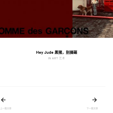
Hey Jude 黑猪，别搞砸
IN ART 艺术
文
章