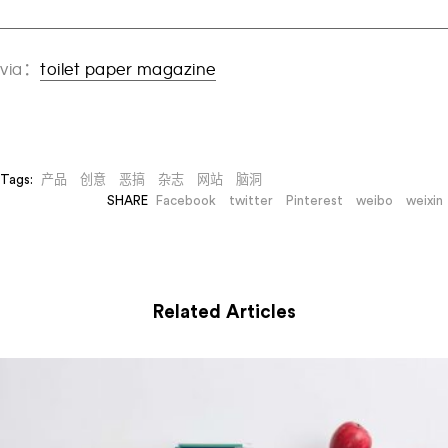
via：
toilet paper magazine
Tags:
产品
创意
恶搞
杂志
网站
脑洞
SHARE
Facebook
twitter
Pinterest
weibo
weixin
Related Articles