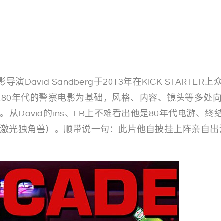
影导演David Sandberg于2013年在KICK STAR
以80年代的警察电影为基础，风格、内容、镜头等多处向
从David的ins、FB上不难看出他是80年代电游、
orns（激光独角兽）。顺带说一句：此片他自披挂上阵亲自