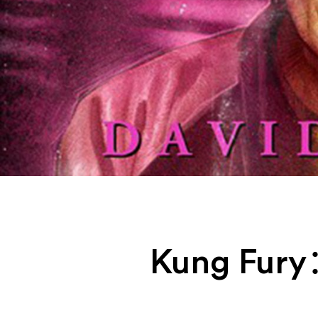
Art & Cultrue
Fashion
Lifestyle
Photography
Tasta Goods
Specials
Kung Fury