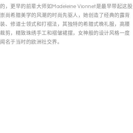
的，更早的前辈大师如Madeleine Vionnet是最早带起这股
崇尚希腊美学的风潮的时尚先驱人，她创造了经典的露背
装、修道士领式和打褶法，其独特的希腊式晚礼服，高腰
裁剪，精致珠绣手工和褶皱裙摆，女神般的设计风格一度
闻名于当时的欧洲社交界。