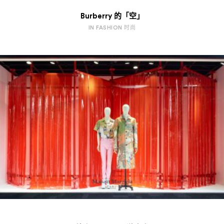
Burberry 的「空」
IN FASHION 时尚