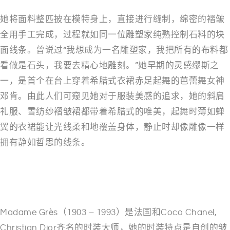
她将面料整匹披在模特身上，直接进行缝制，绵密的褶皱
全用手工完成，过程就如同一位雕塑家纯熟控制石料的块
面线条。曾说过“我想成为一名雕塑家，我把所有的布料都
看做是石头，我要去精心地雕刻。”她早期的灵感缪斯之
一，是首个在台上穿着希腊式衣裙赤足起舞的芭蕾舞女神
邓肯。由此人们可窥见她对于服装美感的追求，她的斜肩
礼服、雪纺纱褶皱裙都带着希腊式的唯美，起舞时薄如蝉
翼的衣裙能让光线柔和地覆盖身体，静止时却像雕像一样
拥有静如哲思的线条。
Madame Grès（1903 – 1993）是法国和Coco Chanel,
Christian Dior齐名的时装大师，她的时装特点是自创的皱