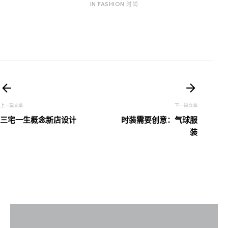
IN FASHION 时尚
文
章
三宅一生概念新店设计
时装需要创意：气球服
导
装
航