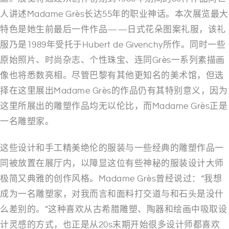
人讲述Madame Grès长达55年的职业神话。本次展览最大
特色是她生前最后一件作品——日式花朵图案礼服，该礼
服乃是1989年受托于Hubert de Givenchy所作。同时一些
原始照片、时尚杂志、个性珠宝、连同Grès一系列素描画
像也将悉数亮相。尽管巴黎有其他更知名的美术馆，但选
择在这里展出Madame Grès的作品仍有其特别意义，因为
这里所展出的雕塑作品均无以伦比，而Madame Grès正是
一名雕塑家。
这些设计和手工精美绝伦的服装与一些经典的雕塑作品一
同被放置在展厅内，以障显这位有些神秘的服装设计大师
极简又典雅的创作风格。Madame Grès曾经说过：“我想
成为一名雕塑家，对我而言和面料打交道与和石头是没什
么差别的。”这种喜欢从古希腊雕塑、陶器和绘画中吸取设
计灵感的方式，也正是从20s末期开始很多设计师都喜欢