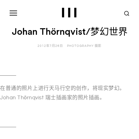
S
k
i
p
t
Johan Thörnqvist/梦幻世界
o
c
o
2012年7月26日
PHOTOGRAPHY 摄影
n
t
e
n
t
在普通的照片上进行天马行空的创作，将现实梦幻。
Johan Thörnqvist 瑞士插画家的照片插画。