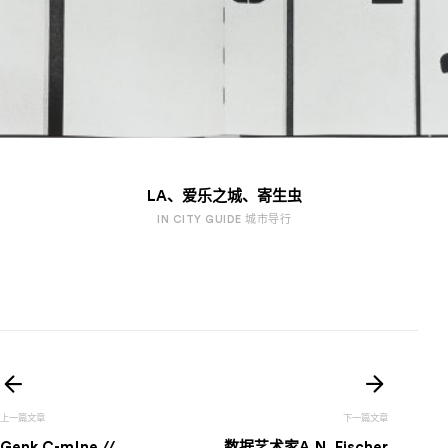
LA、爱乐之城、寄生虫
IN CITY GUIDE 城市导行
文
章
Genk C-m!ne //
数据艺术家A.N. Fischer