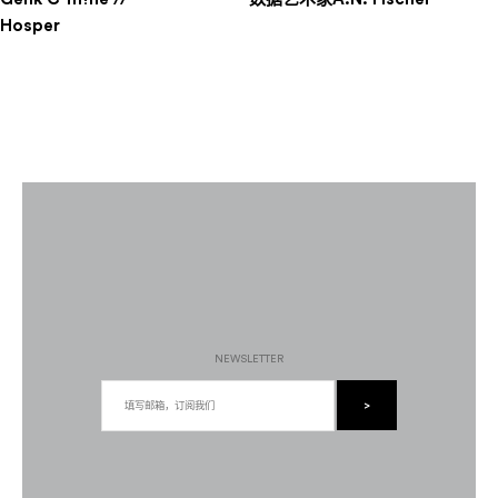
导
Hosper
航
NEWSLETTER