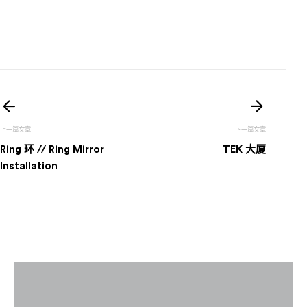
文
章
Ring 环 // Ring Mirror
TEK 大厦
导
Installation
航