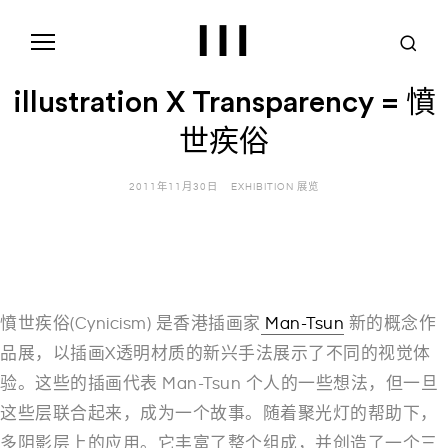
S
k
i
p
t
illustration X Transparency = 憤
o
c
o
世疾俗
n
t
e
2011年11月30日
EXHIBITION 展览
n
t
憤世疾俗(Cynicism) 是香港插画家
Man-Tsun
新的概念作
品展，以插画X透明材质的新兴手法展示了不同的视觉体
验。这些的插画代表 Man-Tsun 个人的一些想法，但一旦
这些层联合起来，成为一个故事。随着聚光灯的帮助下，
多阴影层上的应用。它丰富了整个组成，并创造了一个三