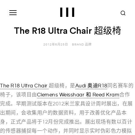
S
k
i
p
t
The R18 Ultra Chair 超级椅
o
c
o
2012年6月25日
BRAND 品牌
n
t
e
n
t
The R18 Ultra Chair
超级椅，是
Audi 奥迪R18
同名赛车的
椅子，该项目由
Clemens Weisshaar 和 Reed Kram
合作
完成。早期测试版本在2012米兰家具设计周时展出，在展
出期间，会收集用户的数据资料，用于改善优化产品本
身，正式产品将于12月份完成推出。展出现场有数以百计
的传感器捕捉每一个动作，并同时显示实时伪彩色力模拟