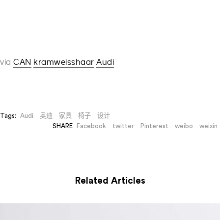
via
CAN
kramweisshaar
Audi
Tags:
Audi
奥迪
家具
椅子
设计
SHARE
Facebook
twitter
Pinterest
weibo
weixin
Related Articles