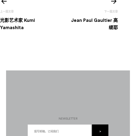
文
章
光影艺术家 Kumi
Jean Paul Gaultier 高
导
Yamashita
缇耶
航
NEWSLETTER